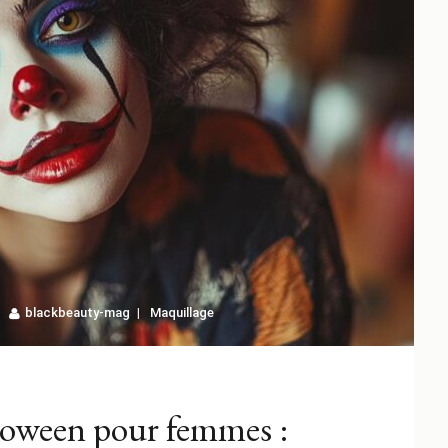
blackbeauty-mag
Maquillage
loween pour femmes :