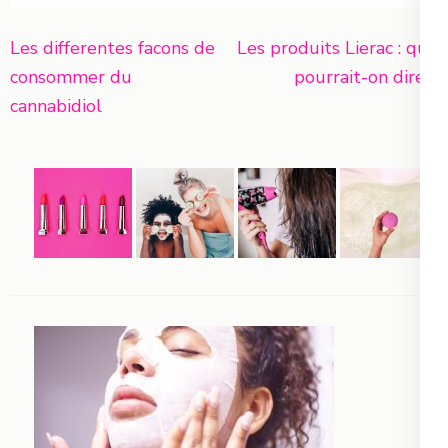
Navigation
Les differentes facons de
Les produits Lierac : que
de
consommer du
pourrait-on dire ?
l’article
cannabidiol