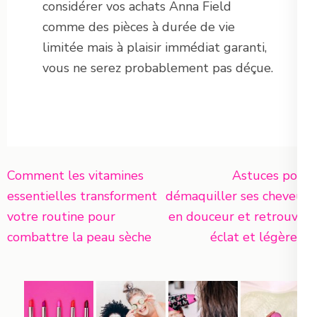
considérer vos achats Anna Field
comme des pièces à durée de vie
limitée mais à plaisir immédiat garanti,
vous ne serez probablement pas déçue.
Navigation
Comment les vitamines
Astuces pour
de
essentielles transforment
démaquiller ses cheveux
l’article
votre routine pour
en douceur et retrouver
combattre la peau sèche
éclat et légèreté